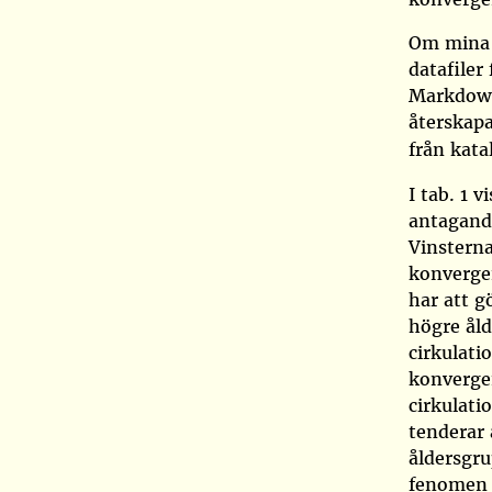
Om min
datafiler
Markdownv
återskap
från kat
I tab. 1 
antagand
Vinsterna
konvergen
har att g
högre åld
cirkulati
konvergen
cirkulati
tenderar 
åldersgru
fenomen 