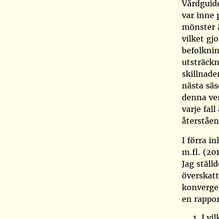
Vårdguid
var inne
mönster ä
vilket gj
befolknin
utsträckn
skillnade
nästa sä
denna ver
varje fal
återståen
I förra 
m.fl. (20
Jag ställ
överskatt
konverger
en rappo
I vi