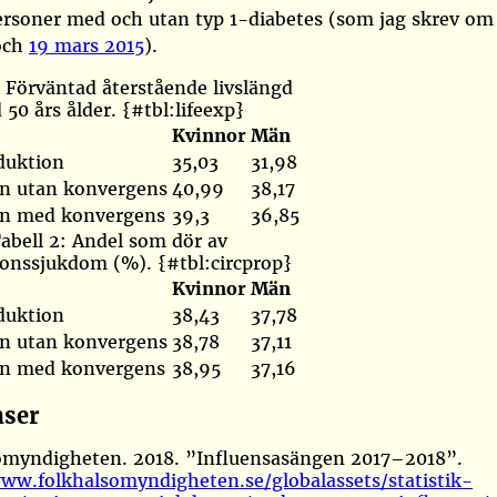
ersoner med och utan typ 1-diabetes (som jag skrev o
ch
19 mars 2015
).
: Förväntad återstående livslängd
d 50 års ålder. {#tbl:lifeexp}
Kvinnor
Män
duktion
35,03
31,98
n utan konvergens
40,99
38,17
on med konvergens
39,3
36,85
abell 2: Andel som dör av
ionssjukdom (%). {#tbl:circprop}
Kvinnor
Män
duktion
38,43
37,78
n utan konvergens
38,78
37,11
on med konvergens
38,95
37,16
nser
omyndigheten. 2018.
”Influensasängen 2017–2018”
.
www.folkhalsomyndigheten.se/globalassets/statistik-