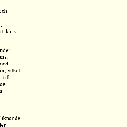
 och
,
körs
jl
under
ens.
 med
r, vilket
 till
 av
m
,
 liknande
ler