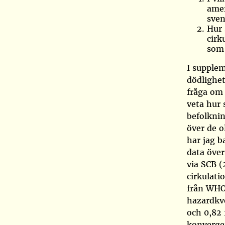
amer
sven
Hur 
cirk
som 
I supplem
dödlighet
fråga om 
veta hur 
befolknin
över de o
har jag b
data över
via
SCB (
cirkulati
från
WHO
hazardkvo
och 0,82 
konvergen