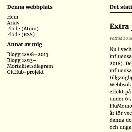
Det sta
Denna webbplats
Hem
Arkiv
Extra
Flöde (Atom)
Flöde (RSS)
Postad 2018
Annat av mig
Nu i vec
Blogg 2008–2013
influens
Blogg 2013–
2018)
. De
Mortalitetsdiagram
influensa
GitHub-projekt
tillgäng
Webbsök, 
effekt på
under 65 
FluMomo v
år för ve
denna do
och unga 