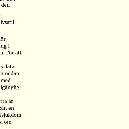
m den
.
ivsstil
för
äng i
a. För att
vs data
len nedan
s med
llgänglig
tta år
från en
ärtsjukdom
na om