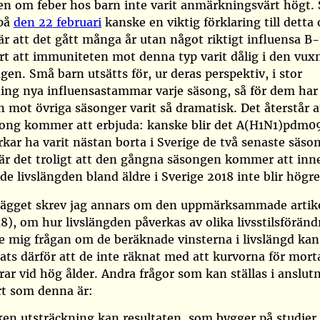
en om feber hos barn inte varit anmärkningsvärt högt.
 på
den 22 februari
kanske en viktig förklaring till detta
r att det gått många år utan något riktigt influensa B-
ort att immuniteten mot denna typ varit dålig i den vux
gen. Små barn utsätts för, ur deras perspektiv, i stor
ing nya influensastammar varje säsong, så för dem har
n mot övriga säsonger varit så dramatisk. Det återstår a
song kommer att erbjuda: kanske blir det A(H1N1)pdm09
kar ha varit nästan borta i Sverige de två senaste säson
l är det troligt att den gångna säsongen kommer att in
de livslängden bland äldre i Sverige 2018 inte blir högre
inlägget skrev jag annars om den uppmärksammade arti
18)
, om hur livslängden påverkas av olika livsstilsföränd
de mig frågan om de beräknade vinsterna i livslängd kan
ats därför att de inte räknat med att kurvorna för morta
ar vid hög ålder. Andra frågor som kan ställas i anslutni
rt som denna är:
lken utsträckning kan resultaten, som bygger på studier