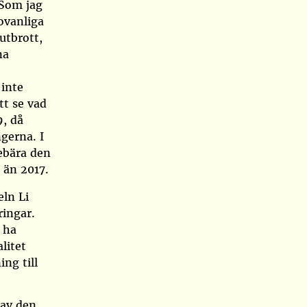
 Som jag
 ovanliga
utbrott,
na
 inte
tt se vad
, då
gerna. I
nebära den
 än 2017.
keln
Li
ringar.
 ha
litet
ng till
 av den