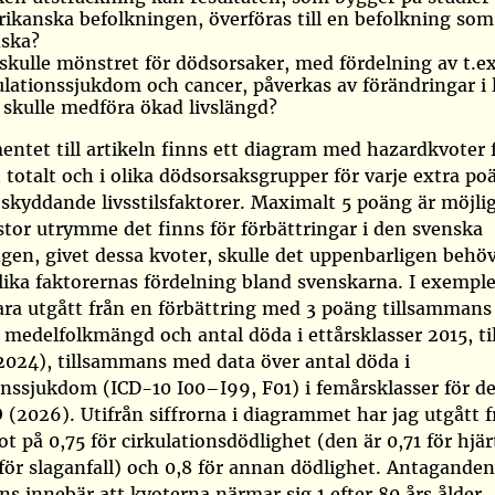
ikanska befolkningen, överföras till en befolkning so
ska?
skulle mönstret för dödsorsaker, med fördelning av t.ex
ulationssjukdom och cancer, påverkas av förändringar i l
skulle medföra ökad livslängd?
entet till artikeln finns ett diagram med hazardkvoter 
 totalt och i olika dödsorsaksgrupper för varje extra po
skyddande livsstilsfaktorer. Maximalt 5 poäng är möjlig
stor utrymme det finns för förbättringar i den svenska
gen, givet dessa kvoter, skulle det uppenbarligen behö
lika faktorernas fördelning bland svenskarna. I exemp
ara utgått från en förbättring med 3 poäng tillsamman
 medelfolkmängd och antal döda i ettårsklasser 2015, ti
2024)
, tillsammans med data över antal döda i
onssjukdom (ICD-10 I00–I99, F01) i femårsklasser för de
 (2026)
. Utifrån siffrorna i diagrammet har jag utgått 
t på 0,75 för cirkulationsdödlighet (den är 0,71 för hj
för slaganfall) och 0,8 för annan dödlighet. Antagande
s innebär att kvoterna närmar sig 1 efter 80 års ålder.