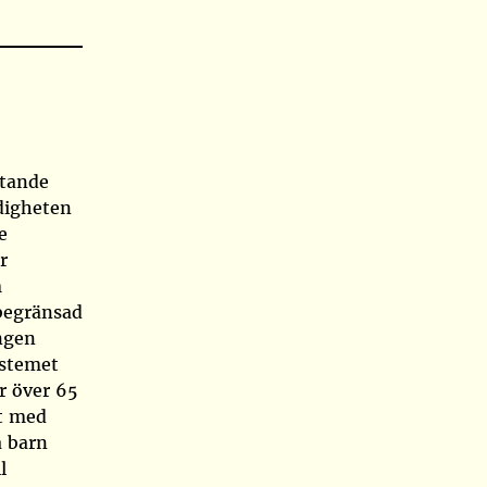
ttande
digheten
e
r
m
 begränsad
ingen
ystemet
r över 65
et med
a barn
l