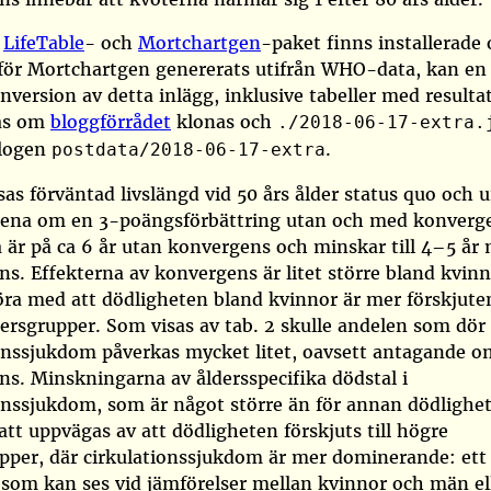
a
LifeTable
- och
Mortchartgen
-paket finns installerade
 för Mortchartgen genererats utifrån WHO-data, kan en
ersion av detta inlägg, inklusive tabeller med resultat
as om
bloggförrådet
klonas och
./2018-06-17-extra.
alogen
.
postdata/2018-06-17-extra
visas förväntad livslängd vid 50 års ålder status quo och 
ena om en 3-poängsförbättring utan och med konverg
 är på ca 6 år utan konvergens och minskar till 4–5 år
s. Effekterna av konvergens är litet större bland kvinno
öra med att dödligheten bland kvinnor är mer förskjuten
ersgrupper. Som visas av tab. 2 skulle andelen som dör
onssjukdom påverkas mycket litet, oavsett antagande o
s. Minskningarna av åldersspecifika dödstal i
onssjukdom, som är något större än för annan dödlighet
att uppvägas av att dödligheten förskjuts till högre
pper, där cirkulationssjukdom är mer dominerande: ett
som kan ses vid jämförelser mellan kvinnor och män el