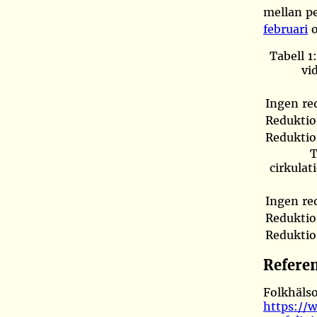
mellan p
februari
o
Tabell 1
vi
Ingen re
Reduktio
Redukti
T
cirkulat
Ingen re
Reduktio
Redukti
Refere
Folkhäls
https://