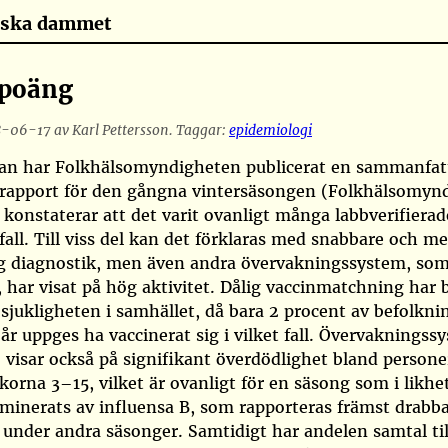
tiska dammet
 poäng
-06-17 av Karl Pettersson. Taggar:
epidemiologi
kan har Folkhälsomyndigheten publicerat en sammanfa
arapport för den gångna vintersäsongen
(Folkhälsomyn
 konstaterar att det varit ovanligt många labbverifierad
fall. Till viss del kan det förklaras med snabbare och me
lig diagnostik, men även andra övervakningssystem, so
har visat på hög aktivitet. Dålig vaccinmatchning har
 sjukligheten i samhället, då bara 2 procent av befolkn
år uppges ha vaccinerat sig i vilket fall. Övervakningss
isar också på signifikant överdödlighet bland persone
ckorna 3–15, vilket är ovanligt för en säsong som i likh
minerats av influensa B, som rapporteras främst drabb
under andra säsonger. Samtidigt har andelen samtal til