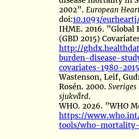
disease mortality in
2002”
.
European Heart
doi:
10.1093/eurheart
IHME. 2016.
”
Global 
(GBD 2015) Covariate
http://ghdx.healthdat
burden-disease-stu
covariates-1980-201
Wastenson, Leif, Gu
Rosén. 2000.
Sveriges 
sjukvård
.
WHO. 2026.
”WHO
M
https://www.who.int/
tools/who-mortality