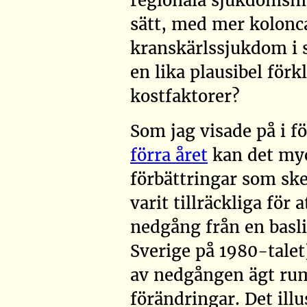
regionala sjukdomsmö
sätt, med mer kolonc
kranskärlssjukdom i s
en lika plausibel för
kostfaktorer?
Som jag visade på i f
förra året
kan det myck
förbättringar som ske
varit tillräckliga för
nedgång från en basl
Sverige på 1980-tale
av nedgången ägt ru
förändringar. Det illus