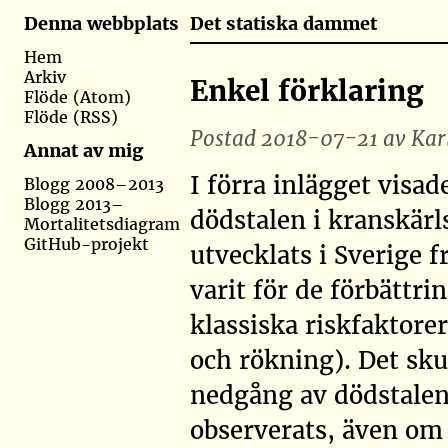
Det statiska dammet
Denna webbplats
Hem
Arkiv
Enkel förklaring
Flöde (Atom)
Flöde (RSS)
Postad 2018-07-21 av Karl
Annat av mig
I förra inlägget visad
Blogg 2008–2013
Blogg 2013–
dödstalen i kranskär
Mortalitetsdiagram
GitHub-projekt
utvecklats i Sverige 
varit för de förbättri
klassiska riskfaktorer
och rökning). Det skul
nedgång av dödstalen
observerats, även om