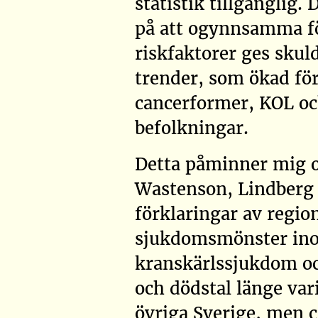
statistik tillgänglig.
på att ogynnsamma fö
riskfaktorer ges sku
trender, som ökad fö
cancerformer, KOL och
befolkningar.
Detta påminner mig 
Wastenson, Lindberg
förklaringar av region
sjukdomsmönster ino
kranskärlssjukdom oc
och dödstal länge vari
övriga Sverige, men c