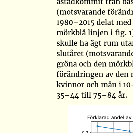
åstadkommit från basl
(motsvarande förändr
1980–2015 delat med 
mörkblå linjen i fig. 
skulle ha ägt rum uta
slutåret (motsvarand
gröna och den mörkbl
förändringen av den mö
kvinnor och män i 10-
35–44 till 75–84 år.