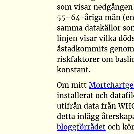
som visar nedgången 
55–64-åriga män (en
samma datakällor som 
linjen visar vilka död
åstadkommits genom 
riskfaktorer om basli
konstant.
Om mitt
Mortchartg
installerat och datafi
utifrån data från
WHO
detta inlägg återskap
bloggförrådet
och kö